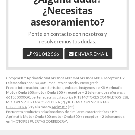
¿Necesitas
asesoramiento?
Ponte en contacto con nosotros y
resolveremos tus dudas.
981 042 566
ENVIAR EMAIL
Comprar
Kit Aprimatic Motor Onda 600: motor Onda 600 + receptor + 2
telemandos
por
380,00
€
. Producto en stock y envío gratis.
Precio, información, características, enlace e imágenes de
Kit Aprimatic
Motor Onda 600: motor Onda 600 + receptor + 2 telemandos
referencia
661850000Q0, pertenece a las categorías
KITS MOTORES COMPLETOS
(28),
MOTORES PUERTAS CORREDERA
(7) y
KITS MOTORES PUERTAS
CORREDERA
(7) y a la marca
Aprimatic
(22).
Encuentra productos relacionados y de similares características a
Kit
Aprimatic Motor Onda 600: motor Onda 600 + receptor + 2 telemandos
en "MOTORES PUERTAS CORREDERA".