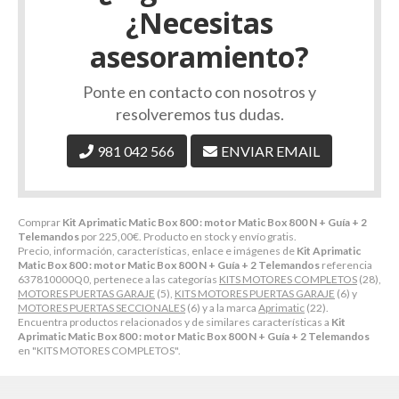
¿Necesitas
asesoramiento?
Ponte en contacto con nosotros y
resolveremos tus dudas.
981 042 566
ENVIAR EMAIL
Comprar
Kit Aprimatic Matic Box 800 : motor Matic Box 800 N + Guía + 2
Telemandos
por
225,00
€
. Producto en stock y envío gratis.
Precio, información, características, enlace e imágenes de
Kit Aprimatic
Matic Box 800 : motor Matic Box 800 N + Guía + 2 Telemandos
referencia
637810000Q0, pertenece a las categorías
KITS MOTORES COMPLETOS
(28),
MOTORES PUERTAS GARAJE
(5),
KITS MOTORES PUERTAS GARAJE
(6) y
MOTORES PUERTAS SECCIONALES
(6) y a la marca
Aprimatic
(22).
Encuentra productos relacionados y de similares características a
Kit
Aprimatic Matic Box 800 : motor Matic Box 800 N + Guía + 2 Telemandos
en "KITS MOTORES COMPLETOS".