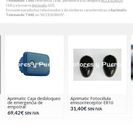
Telemando TX4E
referencia TX4E, pertenece a la categoría
ACCESORIOS
(16) y a la marca
Aprimatic
(22).
Encuentra productos relacionados y de similares características a
Aprimatic
Telemando TX4E
en "ACCESORIOS".
Aprimatic Caja desbloqueo
Aprimatic Fotocélula
de emergencia de
emisor/receptor ER10
empotrar
31,40€
SIN IVA
69,42€
SIN IVA