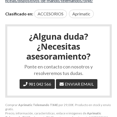
ncelas/dispositivos-de-mando/telemandos/tx4e/
Clasificado en:
ACCESORIOS
Aprimatic
¿Alguna duda?
¿Necesitas
asesoramiento?
Ponte en contacto con nosotros y
resolveremos tus dudas.
981 042 566
ENVIAR EMAIL
Comprar
Aprimatic Telemando TX4E
por
29,00
€
. Producto en stock y envío
gratis.
Precio, información, características, enlace e imágenes de
Aprimatic